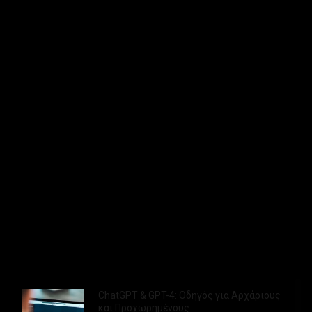
16 Δεκεμβρίου 2025
"Εξελίξεις σε ChatGPT 5, iPhone 15 Pro Max &
Περισσότερα"
01 Φεβρουαρίου 2025
ChatGPT & GPT-4: Οδηγός για Αρχάριους
και Προχωρημένους