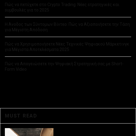
Πώς να πετύχετε στο Crypto Trading: Νέες sτρατηγικές και
sυμβουλές για το 2025
Η Άνοδος των Σύντομων Βίντεο: Πώς να Αξιοποιήσετε την Τάση
για Μέγιστη Απόδοση
Πώς να Χρησιμοποιήσετε Νέες Τεχνικές Ψηφιακού Μάρκετινγκ
για Μέγιστα Αποτελέσματα 2025
Πώς να Απογειώσετε την Ψηφιακή Στρατηγική σας με Short-
Form Video
Αυξήστε τις πωλήσεις σας με εξυπνες στρατηγικές Email
Marketing
Πώς να Δημιουργήσετε Εντυπωσιακό Περιεχόμενο που Κερδίζει
το Κοινό σας
MUST READ
10 Αποδεδειγμένες Τεχνικές Email Marketing για Αύξηση
Μετατροπών