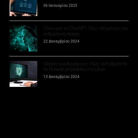
06 Ιανουαρίου 2025
Πίσω από το ChatGPT: Πώς «Μιμείται» την
ανθρώπινη σκέψη
22 Δεκεμβρίου 2024
Οδηγός για Αρχάριους: Πώς να Ρυθμίσετε
το Firewall με Iptables στο Linux
13 Δεκεμβρίου 2024
ΠΕΡΙΣΣΟΤΕΡΑ
Βελτιώστε την Παραγωγικότητά σας με τα
πιο Ισχυρά Εργαλεία Τεχνητής
Νοημοσύνης
08 Δεκεμβρίου 2024
AFFILIATE MARKETING
Πώς να πετύχετε στο Crypto Trading: Νέες