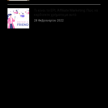
Τι είναι το EPL Affiliate Marketing: Πώς να
κερδίσετε χρήματα με αυτό
28 Φεβρουαρίου 2022
ΠΕΡΙΣΣΟΤΕΡΑ
Invideo Review: Πώς να κερδίσετε 900 EUR
ή περισσότερα το 2022
05 Φεβρουαρίου 2022
Τι είναι SAAS προγράμματα, Online
Business και πως την ξεκινάς σε μερικές
ώρες
22 Ιανουαρίου 2022
Affiliate Marketing Tutorial: Ξεκινώντας με
4 απλά βήματα
21 Ιανουαρίου 2022