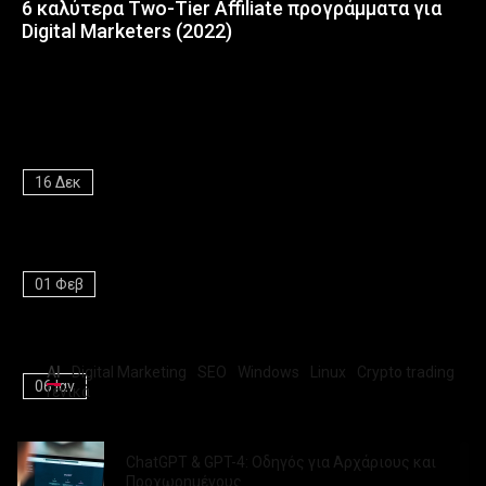
6 καλύτερα Two-Tier Affiliate προγράμματα για
Digital Marketers (2022)
ΤΕΛΕΥΤΑΙΑ NEA
Digital marketing τι είναι και πώς λειτουργεί στην πράξη
16 Δεκ
"Εξελίξεις σε ChatGPT 5, iPhone 15 Pro Max & Περισσότερα"
01 Φεβ
MOST POPULAR
ChatGPT & GPT-4: Οδηγός για Αρχάριους και Προχωρημένους
AI
Digital Marketing
SEO
Windows
Linux
Crypto trading
06 Ιαν
Γενικά
Πίσω από το ChatGPT: Πώς «Μιμείται» την ανθρώπινη σκέψη
ChatGPT & GPT-4: Οδηγός για Αρχάριους και
Προχωρημένους