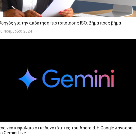
Οδηγός για την απόκτηση πιστοποίησης ISO: Βήμα προς βήμα
30 Νοεμβρίου 2024
Ένα νέο κεφάλαιο στις δυνατότητες του Android: Η Google λανσάρει
το Gemini Live