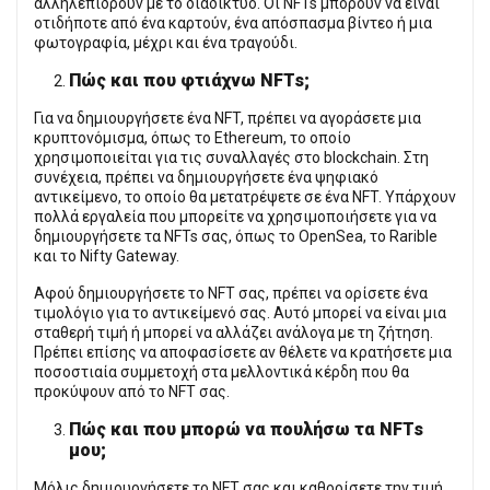
αλληλεπιδρούν με το διαδίκτυο. Οι NFTs μπορούν να είναι
οτιδήποτε από ένα καρτούν, ένα απόσπασμα βίντεο ή μια
φωτογραφία, μέχρι και ένα τραγούδι.
Πώς και που φτιάχνω NFTs;
Για να δημιουργήσετε ένα NFT, πρέπει να αγοράσετε μια
κρυπτονόμισμα, όπως το Ethereum, το οποίο
χρησιμοποιείται για τις συναλλαγές στο blockchain. Στη
συνέχεια, πρέπει να δημιουργήσετε ένα ψηφιακό
αντικείμενο, το οποίο θα μετατρέψετε σε ένα NFT. Υπάρχουν
πολλά εργαλεία που μπορείτε να χρησιμοποιήσετε για να
δημιουργήσετε τα NFTs σας, όπως το OpenSea, το Rarible
και το Nifty Gateway.
Αφού δημιουργήσετε το NFT σας, πρέπει να ορίσετε ένα
τιμολόγιο για το αντικείμενό σας. Αυτό μπορεί να είναι μια
σταθερή τιμή ή μπορεί να αλλάζει ανάλογα με τη ζήτηση.
Πρέπει επίσης να αποφασίσετε αν θέλετε να κρατήσετε μια
ποσοστιαία συμμετοχή στα μελλοντικά κέρδη που θα
προκύψουν από το NFT σας.
Πώς και που μπορώ να πουλήσω τα NFTs
μου;
Μόλις δημιουργήσετε το NFT σας και καθορίσετε την τιμή