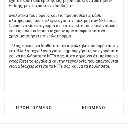
έχετε περαιτέρω ερωτήσεις, μη διστάσετε να ρωτήσετε.
Επίσης, μην ξεχάσετε να διαβάζετε
αναλυτικά τους όρους και τις προϋποθέσεις κάθε
πλατφόρμας που επιλέγετε για την πώληση των NFTs σας.
Πρέπει να είστε σίγουροι ότι κατανοείτε τους κανονισμούς
και τις πολιτικές που ισχύουν πριν αποφασίσετε να
χρησιμοποιήσετε την πλατφόρμα.
Τέλος, πρέπει να διαθέτετε την κατάλληλη υποδομή και την
κατάλληλη τεχνολογία για να δημιουργήσετε, να αγοράσετε
και να πουλήσετε τα NFTs σας. Αυτό σημαίνει ότι πρέπει να
γνωρίζετε τα εργαλεία και την τεχνολογία που απαιτούνται
για να διαχειριστείτε τα NFTs σας και να τα πουλήσετε.
ΠΡΟΗΓΟΎΜΕΝΟ ΆΡΘΡΟ: ΠΏΣ ΝΑ ΠΕΤΎΧΕΤΕ ΣΤΟ C
ΕΠΌΜΕΝΟ ΆΡΘΡΟ: Π
ΠΡΟΗΓΟΎΜΕΝΟ
ΕΠΌΜΕΝΟ