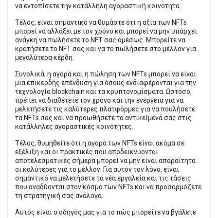
να εντοπίσετε την κατάλληλη αγοραστική κοινότητα.
Τέλος, είναι σημαντικό να θυμάστε ότι η αξία των NFTs
μπορεί να αλλάξει με τον χρόνο και μπορεί να μην υπάρχει
ανάγκη να πωλήσετε το NFT σας αμέσως. Μπορείτε να
κρατήσετε το NFT σας και να το πωλήσετε στο μέλλον για
μεγαλύτερα κέρδη.
Συνολικά, η αγορά και η πώληση των NFTs μπορεί να είναι
μια επικερδής επένδυση για όσους ενδιαφέρονται για την
τεχνολογία blockchain και τα κρυπτονομίσματα. Ωστόσο,
πρέπει να διαθέτετε τον χρόνο και την ενέργεια για να
μελετήσετε τις καλύτερες πλατφόρμες για να πουλήσετε
τα NFTs σας και να προωθήσετε τα αντικείμενά σας στις
κατάλληλες αγοραστικές κοινότητες.
Τέλος, θυμηθείτε ότι η αγορά των NFTs είναι ακόμα σε
εξέλιξη και οι πρακτικές που αποδεικνύονται
αποτελεσματικές σήμερα μπορεί να μην είναι απαραίτητα
οι καλύτερες για το μέλλον. Για αυτόν τον λόγο, είναι
σημαντικό να μελετήσετε τα νέα εργαλεία και τις τάσεις
που αναδύονται στον κόσμο των NFTs και να προσαρμόζετε
τη στρατηγική σας ανάλογα.
Αυτός είναι ο οδηγός μας για το πώς μπορείτε να βγάλετε