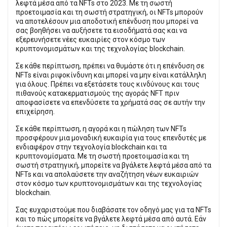
λεφτά μέσα από τα NFTs στο 2023. Με τη σωστή
προετοιμασία και τη σωστή στρατηγική, οι NFTs μπορούν
να αποτελέσουν μια αποδοτική επένδυση που μπορεί να
σας βοηθήσει να αυξήσετε τα εισοδήματά σας και να
εξερευνήσετε νέες ευκαιρίες στον κόσμο των
κρυπτονομισμάτων και της τεχνολογίας blockchain.
Σε κάθε περίπτωση, πρέπει να θυμάστε ότι η επένδυση σε
NFTs είναι ριψοκίνδυνη και μπορεί να μην είναι κατάλληλη
για όλους. Πρέπει να εξετάσετε τους κινδύνους και τους
πιθανούς κατακερματισμούς της αγοράς NFT πριν
αποφασίσετε να επενδύσετε τα χρήματά σας σε αυτήν την
επιχείρηση.
Σε κάθε περίπτωση, η αγορά και η πώληση των NFTs
προσφέρουν μια μοναδική ευκαιρία για τους επενδυτές με
ενδιαφέρον στην τεχνολογία blockchain και τα
κρυπτονομίσματα. Με τη σωστή προετοιμασία και τη
σωστή στρατηγική, μπορείτε να βγάλετε λεφτά μέσα από τα
NFTs και να απολαύσετε την αναζήτηση νέων ευκαιριών
στον κόσμο των κρυπτονομισμάτων και της τεχνολογίας
blockchain.
Σας ευχαριστούμε που διαβάσατε τον οδηγό μας για τα NFTs
και το πώς μπορείτε να βγάλετε λεφτά μέσα από αυτά. Εάν