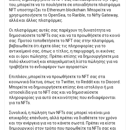
του, μπορείτε να το πουλήσετε σε οποιαδήποτε πλατφόρμα
NFT υποστηρίζει το Ethereum blockchain. Μπορείτε να
χρησιμοποιήσετε το OpenSea, το Rarible, το Nifty Gateway,
αλλά και άλλες πλατφόρμες.
Οι πλατφόρμες αυτές σας παρέχουν τη δυνατότητα να
δημοσιεύσετε τα NFTs σας και να τα προωθήσετε στο κοινό
σας. Προτού τοποθετήσετε το NFT σας στην πλατφόρμα,
βεβαιωθείτε ότι έχετε όλες τις πληροφορίες για το
αντικείμενό σας, όπως ο τίτλος, η περιγραφή, οι εικόνες
και οι όροι πώλησης. Πρέπει επίσης να δημιουργήσετε μια
πολύ ελκυστική και επαγγελματική λίστα πώλησης για να
τραβήξετε το ενδιαφέρον των αγοραστών.
Επιπλέον, μπορείτε να προωθήσετε το NFT σας στα
κοινωνικά δίκτυα, όπως το Twitter, το Reddit και το Discord.
Μπορείτε να δημιουργήσετε επίσης ένα ιστολόγιο ή μια
ιστοσελίδα για το NFT σας και να δημοσιεύσετε
πληροφορίες για αυτό σε κοινότητες που ενδιαφέρονται
για τα NFTs.
Συνολικά, η πώληση των NFTs σας μπορεί να είναι μια
επικερδής επένδυση, αλλά πρέπει να διαθέτετε τον χρόνο
και την ενέργεια για να το κάνετε σωστά. Πρέπει να είστε
δημιουργικοί στον τρόπο που προωθείτε τα NFTs σας και